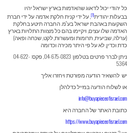
כל יהודי יכול לדאוג שהאדמות בארץ ישראל יהיו
[1]
בבעלות יהודית
, על ידי קנית חלקת אדמה על ידי חברת
השקעות באהבת ישראל בע”מ. החברה תיטע בחלקת
האדמה שלו עצים, ויקיימו בהם כל מצוות התלויות בארץ
(ערלה, שביעית, תרומות ומעשרות, לקט, שכחה ופאה)
כדת וכדין, לא על פי היתר מכירה וכדומה
ניתן לברר פרטים בטלפון: 04-675-0823, פקס: 04-622-
5364
יש להשאיר הודעה מפורטת ויחזרו אליך
או לשלוח הודעה במייל כדלהלן
info@buyapieceofisrael.com
כתובת האתר של החברה היא
https://www.buyapieceofisrael.com
יש 2 רבנים עיקריים שממליצים על העסק שמכתביהם