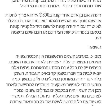
שכר טרחת עורך דין ו 4 – שנות פיתוח ודמי ניהול
הערה: אם בן אדם אחד קונה ב$1800 אז הוא צריך לחכות
עד שמתווסף עוד אנשים לגמור חצי דונם או דונם. העו”ד
לא יטרח עבור יחידה קטנה לרשום מיד כל קנייה קטנה
בטאבו בנפרד. רכישת חצי דונם או דונם שלם נרשמה
מיד
תשואה
מובן כי בארבע השנים הראשונות אין הכנסה צפויה
מזיתים המיוצרים על ידי עצי זית. לאחר ארבעת השנים,
הזיתים ייקצרו בכל עונת הסתיו המאוחרת. זיתים אלה
יובאו לבית בד ויוצרו בשמן קר באיכות גבוהה. השמן
בלחץ טרי יהיה מאוחסן במיכלים גדולים במשך כמה
חודשים כדי לאפשר משקעים מיותרים להתיישב ולאחר
מכן את השמן יהיה בבקבוקים בגדלים שונים ונמכר
לצרכנים מודעים איכות על ידי ניהול. ההנהלה תמשיך
לעשות את כל הדרוש ולשלם את כל ההוצאות ועבודה